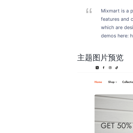
Mixmart is a 
features and c
which are des
demos here: h
主题图片预览