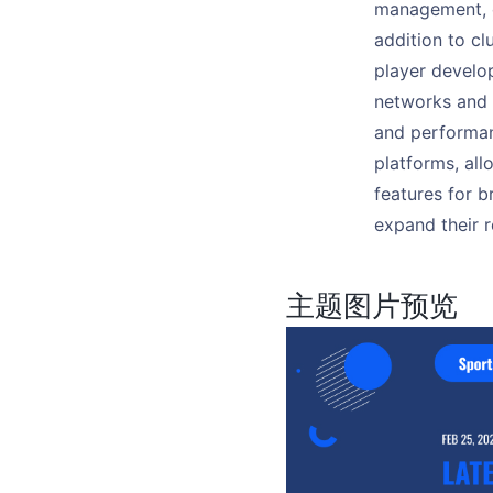
management, cl
addition to c
player develo
networks and s
and performan
platforms, al
features for b
expand their 
主题图片预览