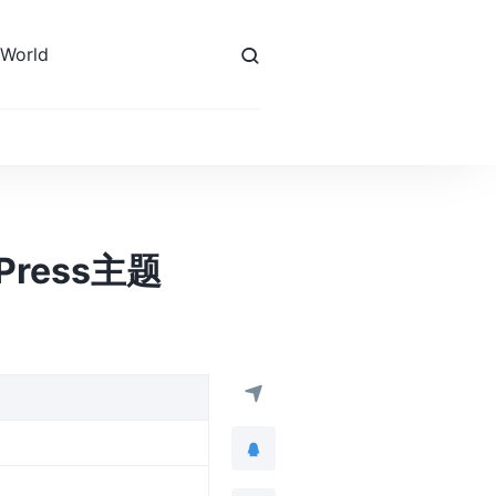
 World
dPress主题