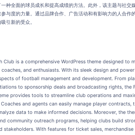
了一种全面的球员成长和提高成绩的方法。此外，该主题与社交
丝参与度的力量。通过品牌合作、广告活动和有影响力的人合作
内吸引新的受众。
h Club is a comprehensive WordPress theme designed to m
, coaches, and enthusiasts. With its sleek design and powerf
 aspects of football management and development. From pla
iations to sponsorship deals and broadcasting rights, the
me provides tools to streamline club operations and maxi
. Coaches and agents can easily manage player contracts, 
analyze data to make informed decisions. Moreover, the th
d community outreach programs, helping clubs build stron
 stakeholders. With features for ticket sales, merchandis