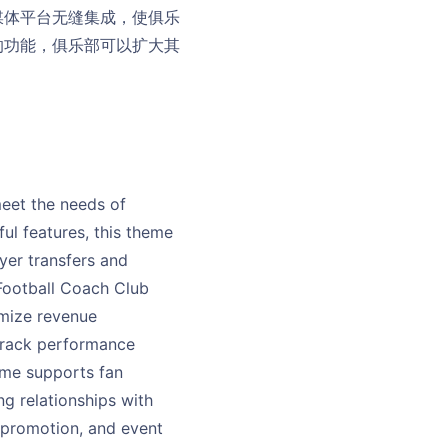
媒体平台无缝集成，使俱乐
的功能，俱乐部可以扩大其
eet the needs of
ul features, this theme
yer transfers and
 Football Coach Club
mize revenue
track performance
eme supports fan
g relationships with
e promotion, and event