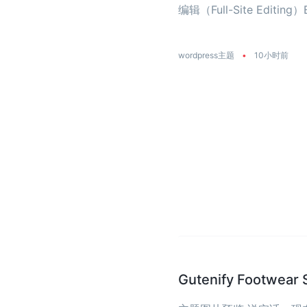
编辑（Full-Site Editing）
wordpress主题
•
10小时前
Gutenify Foot