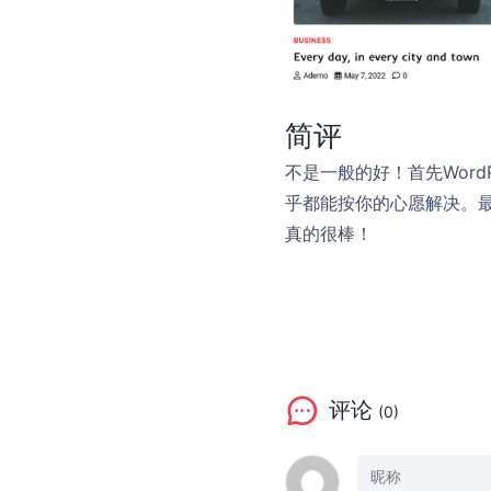
简评
不是一般的好！首先Wor
乎都能按你的心愿解决。最
真的很棒！
评论
(0)