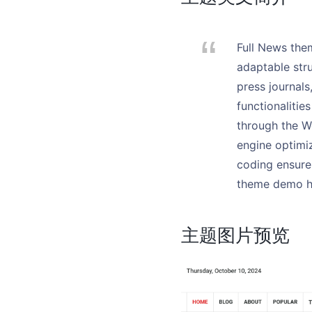
Full News the
adaptable stru
press journals
functionalitie
through the W
engine optimiz
coding ensure
theme demo he
主题图片预览