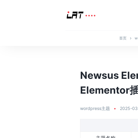
首页
w
Newsus El
Element
wordpress主题
•
2025-03