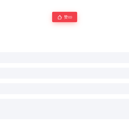
赞
(0)