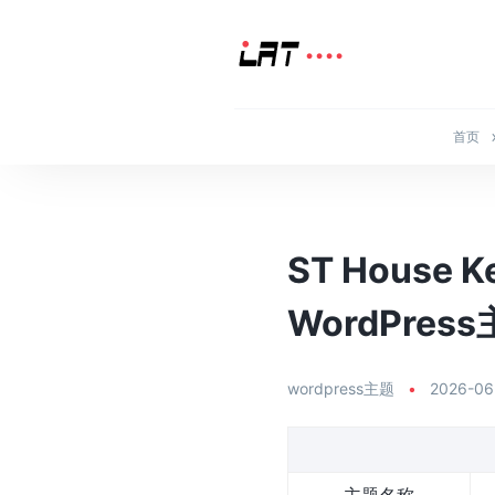
首页
ST Hous
WordPres
wordpress主题
•
2026-06