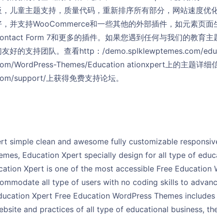
板，儿童主题支持，质量代码，重新排序所有部分，网站速度优
好，并支持WooCommerce和一些其他的外部插件，如元素页
ack，Contact Form 7和更多的插件。如果您遇到任何与我们的
持团队。查看http：/demo.splklewptemes.com/educ
s.com/WordPress-Themes/Education ationxpert上的主
es.com/support/上获得免费支持论坛。
rt simple clean and awesome fully customizable responsiv
es, Education Xpert specially design for all type of educat
cation Xpert is one of the most accessible Free Educatio
commodate all type of users with no coding skills to adva
ducation Xpert Free Education WordPress Themes includes e
bsite and practices of all type of educational business, 