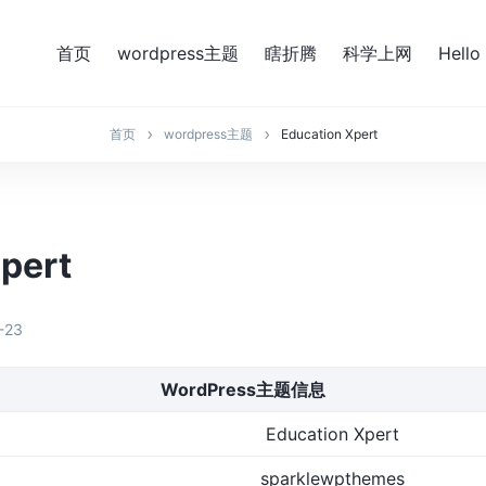
首页
wordpress主题
瞎折腾
科学上网
Hello
首页
wordpress主题
Education Xpert
pert
-23
WordPress主题信息
Education Xpert
sparklewpthemes