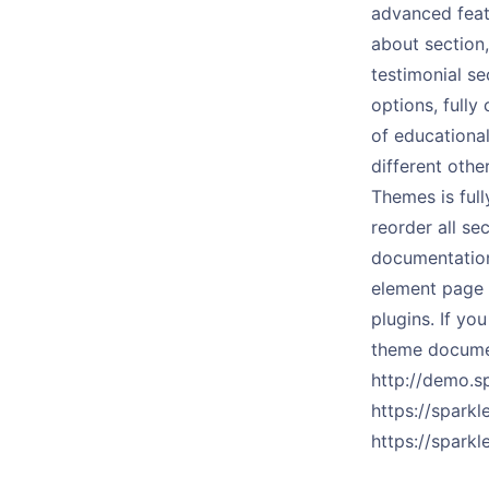
advanced featu
about section,
testimonial se
options, fully
of educational
different oth
Themes is full
reorder all se
documentation
element page 
plugins. If yo
theme documen
http://demo.s
https://spark
https://spark